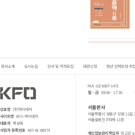
회사소개
오시는길
강사 및 저자모집
대관신청
청년 인력양성 취
FAX: 02) 6007-1471
월 - 금
09:00 - 17:30
서울본사
상호명
(주)하이테커
서울특별시 성동구 상원 12길 
사이트명
KFO 하이테커
서울숲동진 IT타워 11층
대표자
백성욱
사업자 등록번호
607-81-88373
개인정보관리책임자
최고은 kf