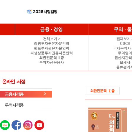
금융 · 경영
무역 · 
전체보기 >
전체보기 
증권투자권유자문인력
CDCS
펀드투자권유자문인력
국제무역사 
파생상품투자권유자문인력
무역영
외환전문역Ⅱ종
원산지관
투자자산운용사
보세사
물류관리