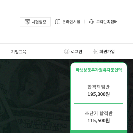
온라인서점
고객만족센터
시험일정
기업교육
로그인
회원가입
파생상품투자권유자문인력
합격책임반
195,300원
초단기 합격반
115,500원