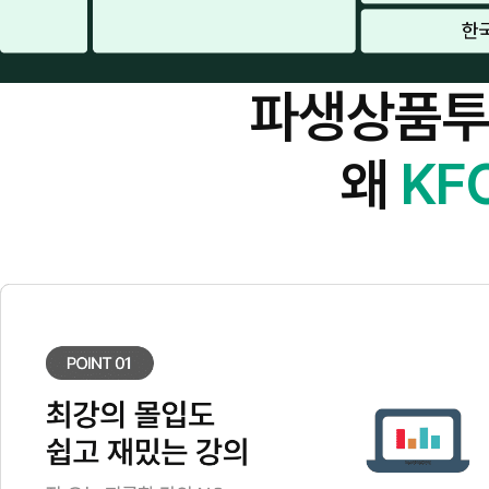
파생상품
왜
KF