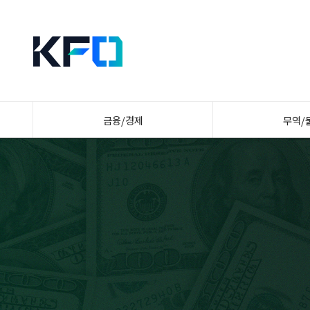
금융/경제
무역/