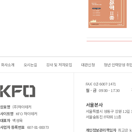
회사소개
오시는길
강사 및 저자모집
대관신청
청년 인력양성 취
FAX: 02) 6007-1471
월 - 금
09:00 - 17:30
서울본사
상호명
(주)하이테커
서울특별시 성동구 상원 12길 
사이트명
KFO 하이테커
서울숲동진 IT타워 11층
대표자
백성욱
사업자 등록번호
607-81-88373
개인정보관리책임자
최고은 kf