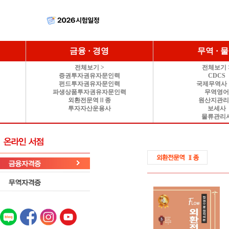
금융 · 경영
무역 · 
전체보기 >
전체보기 
증권투자권유자문인력
CDCS
펀드투자권유자문인력
국제무역사 
파생상품투자권유자문인력
무역영
외환전문역Ⅱ종
원산지관
투자자산운용사
보세사
물류관리