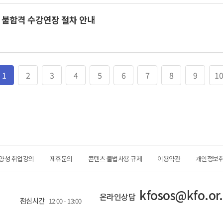
 불합격 수강연장 절차 안내
1
2
3
4
5
6
7
8
9
1
양성 취업강의
제휴문의
콘텐츠 불법사용 규제
이용약관
개인정보
kfosos@kfo.or.
온라인상담
점심시간
12:00 - 13:00