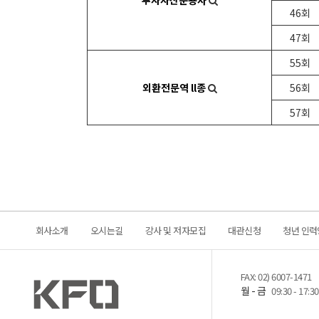
투자자산운용사
46회
47회
55회
외환전문역 ll종
56회
57회
회사소개
오시는길
강사 및 저자모집
대관신청
청년 인력
FAX: 02) 6007-1471
월 - 금
09:30 - 17:30