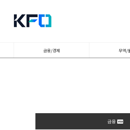
금융/경제
무역/
금융