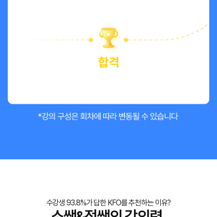
수강생 93.8%가 답한 KFO를 추천하는 이유?
소쌤&정쌤의 강의력