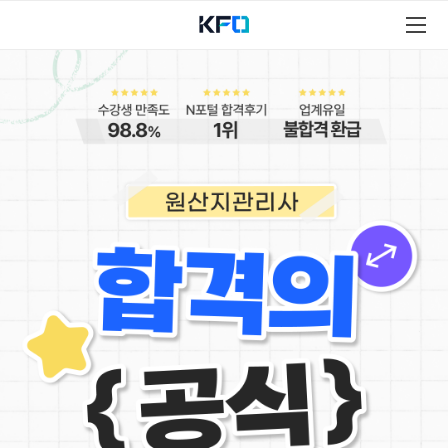
원
산
지
관
리
사