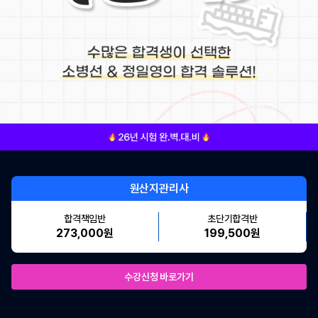
원산지관리사
합격책임반
초단기합격반
273,000원
199,500원
수강신청 바로가기