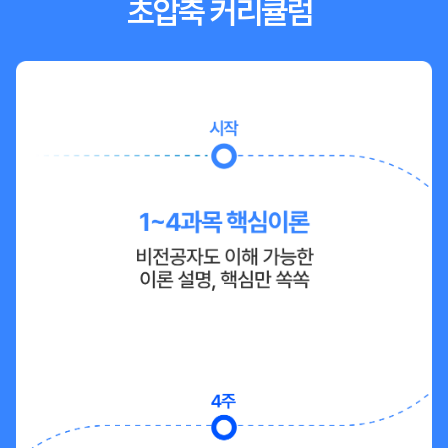
초압축 커리큘럼