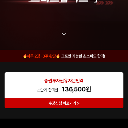
증권투자권유자문인력
136,500원
초단기 합격반
수강신청 바로가기 >