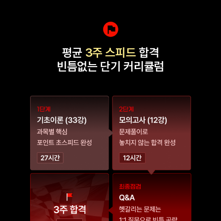
평균
3주 스피드
합격
빈틈없는 단기 커리큘럼