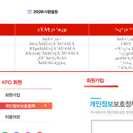
±ÝÀ¶ ¡¤ °æ¿µ
¹«¿ª ¡¤ ¹
ÀüÃ¼º¸±â >
ÀüÃ¼º¸±â
Áõ±ÇÅõÀÚ±ÇÀ¯ÀÚ¹®ÀÎ·Â
CDCS
ÆÝµåÅõÀÚ±ÇÀ¯ÀÚ¹®ÀÎ·Â
±¹Á¦¹«¿ª»ç 
ÆÄ»ý»óÇ°ÅõÀÚ±ÇÀ¯ÀÚ¹®ÀÎ·Â
¹«¿ª¿µ¾î
¿ÜÈ¯Àü¹®¿ª¥±Á¾
¿ø»êÁö°ü¸
ÅõÀÚÀÚ»ê¿î¿ë»ç
º¸¼¼»ç
¹°·ù°ü¸®»