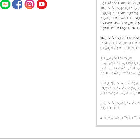
Á¦
1
Àå °³ÀÎÁ¤º¸ÀÇ Ã³
¢ß
ÇÏÀÌÅ×Ä¿
(
ÀÌÇÏ
“
È¸»ç
À§ÇØ
¡¸
°³ÀÎÁ¤º¸ º¸È£¹ý
¡¹
°ü¸®ÇÏ°í ÀÖ½À´Ï´Ù
.
ÀÌ
“
À¥»çÀÌÆ®
”)
¹× ¿ÀÇÁ¶
Á¦Á¤ÇÏ°í
“
À¥»çÀÌÆ®
”
¿
¢ß
ÇÏÀÌÅ×Ä¿´Â ´ÙÀ½ÀÇ 
¸ñÀû ÀÌ¿ÜÀÇ ¿ëµµ·Î´Â 
ÇÊ¿äÇÑ Á¶Ä¡¸¦ ÀÌÇàÇÒ
1.
È¸¿ø°¡ÀÔ ¹× °ü¸®
È¸¿ø°¡ÀÔ ÀÇ»ç È®ÀÎ
,
È
¹æÁö
,
¸¸
14
¼¼ ¹Ì¸¸ ¾Æµ
Ã³¸®¸ñÀûÀ¸·Î °³ÀÎÁ¤º¸¸
2.
ÀçÈ­ ¶Ç´Â ¼­ºñ½º Á¦°ø
¹°Ç°¹è¼Û
,
¼­ºñ½º Á¦°ø
,
°
¿ä±Ý°áÁ¦
·
Á¤»ê
,
Ã¤±ÇÃß½
3.
ÇÏÀÌÅ×Ä¿ÀÇ ¼­ºñ½º ¹×
ÀÌ¿ëÇÕ´Ï´Ù
.
4.
¼ö°­·á °áÁ¦
,
È¯ºÒ
,
È¯±Þ
5.
ÀÌº¥Æ® µî ÇÁ·Î¸ð¼Ç 
6.
ÀÌº¥Æ® Âü¿© ÀÇ»ç¸¦