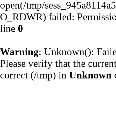
open(/tmp/sess_945a8114a
O_RDWR) failed: Permissio
line
0
È¸¿ø°¡ÀÔ
ÀÌ
Warning
: Unknown(): Failed
Please verify that the curren
correct (/tmp) in
Unknown
È¨ÆäÀÌÁö ÀÌ¿ë
/
µ¿¿µ»ó ½ÃÃ»