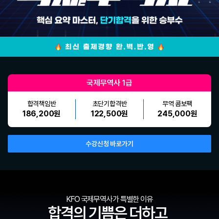
국제무역사 1급
합격책임반
초단기합격반
무역 콤보팩
186,200원
122,500원
245,000원
수강신청 바로가기
KFO 국제무역사가 특별한 이유
합격의 기쁨은 더하고