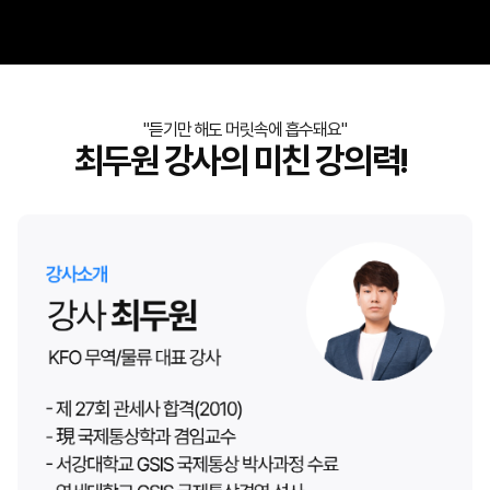
"듣기만 해도 머릿속에 흡수돼요"
최두원 강사의 미친 강의력!