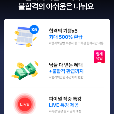
불합격의 아쉬움은 나눠요